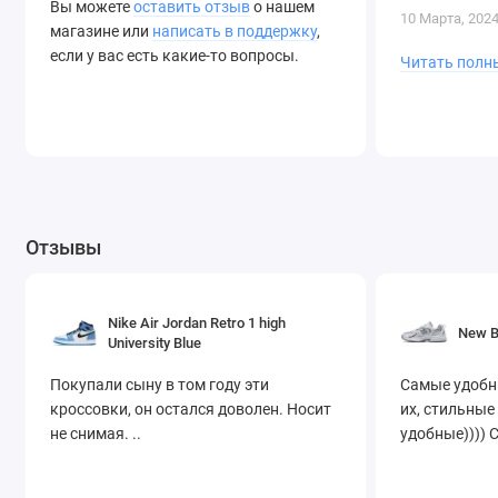
Вы можете
оставить отзыв
о нашем
10 Марта, 202
магазине или
написать в поддержку
,
если у вас есть какие-то вопросы.
Читать полн
Отзывы
Nike Air Jordan Retro 1 high
New B
University Blue
Покупали сыну в том году эти
Самые удобн
кроссовки, он остался доволен. Носит
их, стильные
не снимая. ..
удобные)))) 