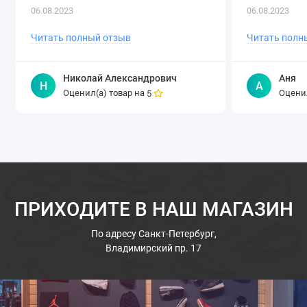
06.08.2023
06.08.2023
Читать полный отзыв
Читать полн
Николай Александрович
Аня
Н
А
Оценил(а) товар на
Оценил
5
ПРИХОДИТЕ В НАШ МАГАЗИН
По адресу
Санкт-Петербург,
Владимирский пр. 17