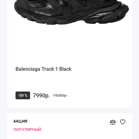
Кроссовки Saucony
Кроссовки Puma
Кроссовки Fila
Timberland
Dr. Martens
Balenciaga Track 1 Black
Alexander McQueen
Ugg Australia
7990р.
-59 %
19300р.
Куртка Canada Goose
Показать все
АКЦИЯ
ПОПУЛЯРНЫЙ