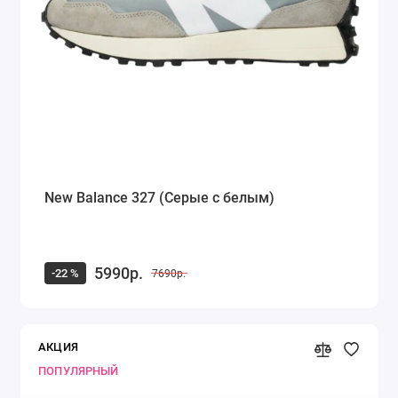
Кроссовки Saucony
Кроссовки Puma
Кроссовки Fila
Timberland
Dr. Martens
New Balance 327 (Серые с белым)
Alexander McQueen
Ugg Australia
5990р.
-22 %
7690р.
Куртка Canada Goose
Показать все
АКЦИЯ
ПОПУЛЯРНЫЙ