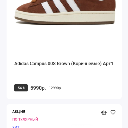
Кроссовки Saucony
Кроссовки Puma
Кроссовки Fila
Timberland
Dr. Martens
Adidas Campus 00S Brown (Коричневые) Арт1
Alexander McQueen
Ugg Australia
5990р.
-54 %
12990р.
Куртка Canada Goose
Показать все
АКЦИЯ
ПОПУЛЯРНЫЙ
ХИТ