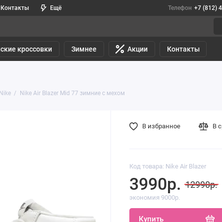
Контакты
Ещё
Телефон
+7 (812) 
ские кроссовки
Зимнее
Акции
Контакты
Nike
Nike Air Blazer Mid 77 зимние с мехом
В избранное
В 
Код товара: Nike Air Blazer
3990р.
12990р.
экономия 9000р.
Купить