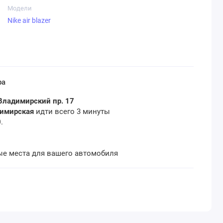
Модели
Nike air blazer
ра
Владимирский пр. 17
димирская
идти всего 3 минуты
0
.
ые места для вашего автомобиля