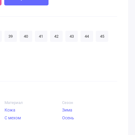
39
40
41
42
43
44
45
Материал
Сезон
Кожа
Зима
С мехом
Осень