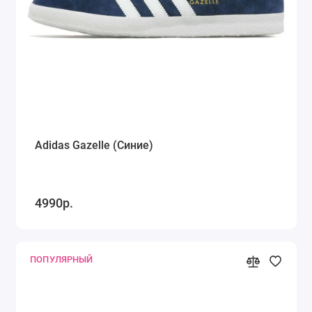
Кроссовки Saucony
Кроссовки Puma
Кроссовки Fila
Timberland
Dr. Martens
Adidas Gazelle (Синие)
Alexander McQueen
4990р.
Ugg Australia
Куртка Canada Goose
ПОПУЛЯРНЫЙ
Показать все