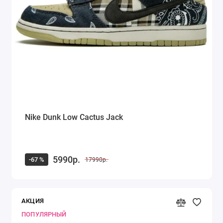
Кроссовки Saucony
Кроссовки Puma
Кроссовки Fila
Timberland
Dr. Martens
Nike Dunk Low Cactus Jack
Alexander McQueen
Ugg Australia
5990р.
-67 %
17990р.
Куртка Canada Goose
Показать все
АКЦИЯ
ПОПУЛЯРНЫЙ