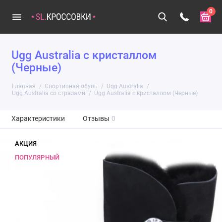
0
Ugg Australia с кристаллом
(Черные)
Главная
Спортивная обувь
Ugg Australia
Ugg Australia со стразами
Ugg Australia с кристаллом (Черные)
Характеристики
Отзывы
0
АКЦИЯ
ПОПУЛЯРНЫЙ