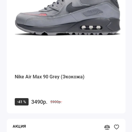
Кроссовки Saucony
Кроссовки Puma
Кроссовки Fila
Timberland
Dr. Martens
Alexander McQueen
Nike Air Max 90 Grey (Экокожа)
Ugg Australia
Куртка Canada Goose
3490р.
-41 %
5900р.
Показать все
АКЦИЯ