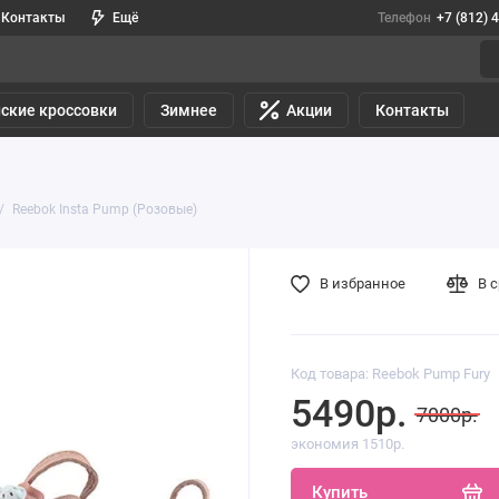
Контакты
Ещё
Телефон
+7 (812) 
ские кроссовки
Зимнее
Акции
Контакты
Reebok Insta Pump (Розовые)
В избранное
В 
Код товара: Reebok Pump Fury
5490р.
7000р.
экономия 1510р.
Купить