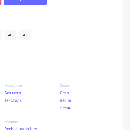
40
41
Материал
Сезон
Без меха
Лето
Текстиль
Весна
Осень
Модели
Reebok pump fury