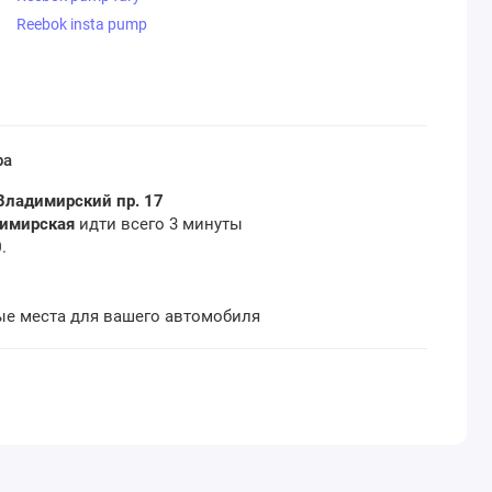
Reebok insta pump
ра
Владимирский пр. 17
димирская
идти всего 3 минуты
0
.
ые места для вашего автомобиля