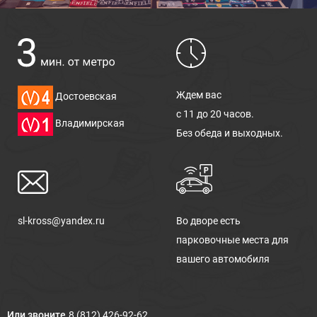
Ждем вас
Достоевская
с 11 до 20 часов.
Владимирская
Без обеда и выходных.
sl-kross@yandex.ru
Во дворе есть
парковочные места для
вашего автомобиля
Или звоните
8 (812) 426-92-62