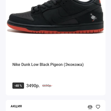
Кроссовки Saucony
Кроссовки Puma
Кроссовки Fila
Timberland
Dr. Martens
Alexander McQueen
Nike Dunk Low Black Pigeon (Экокожа)
Ugg Australia
Куртка Canada Goose
3490р.
-48 %
6690р.
Показать все
АКЦИЯ