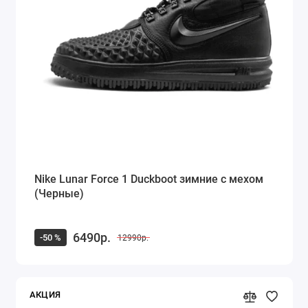
Кроссовки Saucony
Кроссовки Puma
Кроссовки Fila
Timberland
Dr. Martens
Alexander McQueen
Nike Lunar Force 1 Duckboot зимние с мехом
(Черные)
Ugg Australia
Куртка Canada Goose
6490р.
-50 %
12990р.
Показать все
АКЦИЯ